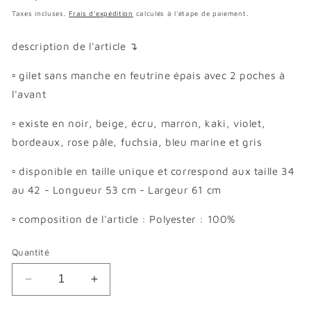
habituel
Taxes incluses.
Frais d'expédition
calculés à l'étape de paiement.
description de l'article
↴
▫
gilet sans manche en feutrine épais avec 2 poches à
l'avant
▫ existe en noir, beige, écru, marron, kaki, violet,
bordeaux, rose pâle, fuchsia, bleu marine et gris
▫
disponible en taille unique et correspond aux taille 34
au 42 -
Longueur 53 cm - Largeur 61 cm
▫
composition de l'article :
Polyester : 100%
Quantité
Réduire
Augmenter
la
la