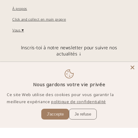
À propos
Click and collect en main propre
Vous ♥︎
Inscris-toi à notre newsletter pour suivre nos
actualités ↓
E-mail
Nous gardons votre vie privée
Instagram
TikTok
Ce site Web utilise des cookies pour vous garantir la
meilleure expériance
politique de confidentialité
Moyens
J'accepte
Je refuse
de
paiement
© 2026,
CLEMA COLLECTION
Commerce électronique propulsé par Shopify