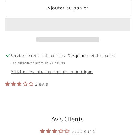
quantité
quantité
de
de
Ajouter au panier
GILET
GILET
JOANNA
JOANNA
ÉCRU
ÉCRU
Service de retrait disponible à
Des plumes et des bulles
Habituellement prête en 24 heures
Afficher les informations de la boutique
2 avis
Avis Clients
3.00 sur 5