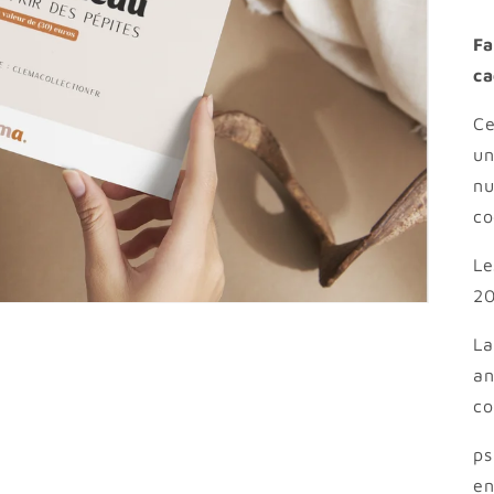
Fa
ca
Ce
un
nu
co
Le
20
La
an
co
ps
en