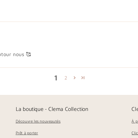
utour nous 🥰
1
2
La boutique - Clema Collection
Cl
Découvre les nouveautés
À p
Prêt à porter
Cli