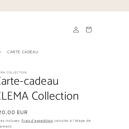
Connexion
Panier
CARTE CADEAU
EMA COLLECTION
arte-cadeau
LEMA Collection
ix
20,00 EUR
bituel
es incluses.
Frais d'expédition
calculés à l'étape de
iement.