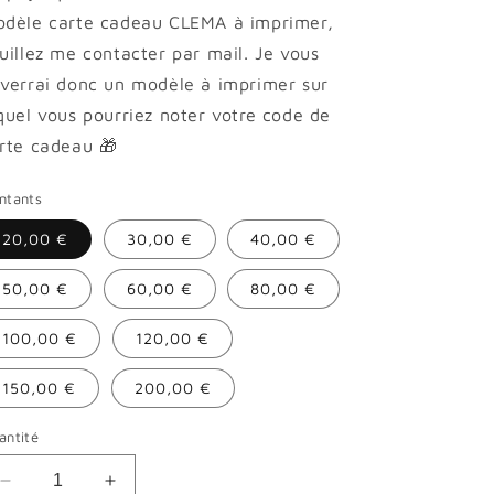
dèle carte cadeau CLEMA à imprimer,
uillez me contacter par mail. Je vous
verrai donc un modèle à imprimer sur
quel vous pourriez noter votre code de
rte cadeau
🎁
ntants
20,00 €
30,00 €
40,00 €
50,00 €
60,00 €
80,00 €
100,00 €
120,00 €
150,00 €
200,00 €
antité
Réduire
Augmenter