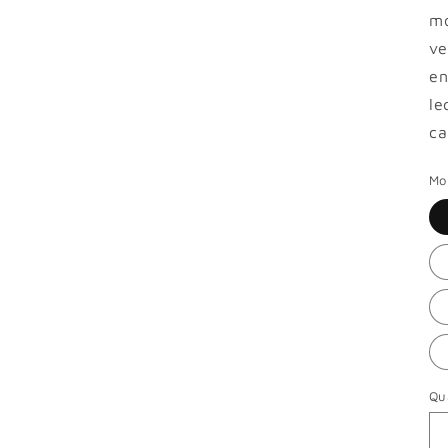
mo
ve
en
le
ca
Mo
Qu