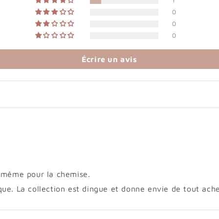
1
0
0
0
Écrire un avis
e même pour la chemise.
. La collection est dingue et donne envie de tout achete