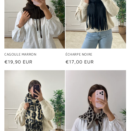
i
o
n
:
CAGOULE MARRON
ÉCHARPE NOIRE
Prix
€19,90 EUR
Prix
€17,00 EUR
habituel
habituel