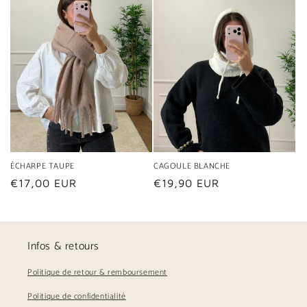
ÉCHARPE TAUPE
CAGOULE BLANCHE
Prix
€17,00 EUR
Prix
€19,90 EUR
habituel
habituel
Infos & retours
Politique de retour & remboursement
Politique de confidentialité