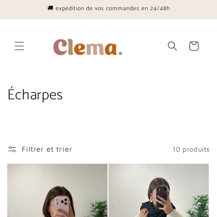
et
🚚 expédition de vos commandes en 24/48h
passer
au
contenu
Panier
C
Écharpes
o
l
l
Filtrer et trier
10 produits
e
c
t